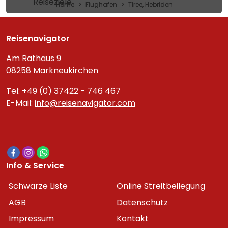
Reiseziele
Home
Flughafen
Tiree, Hebriden
Reisenavigator
Am Rathaus 9
08258 Markneukirchen
Tel: +49 (0) 37422 - 746 467
E-Mail:
info@reisenavigator.com
Info & Service
Schwarze Liste
Online Streitbeilegung
AGB
Datenschutz
Impressum
Kontakt