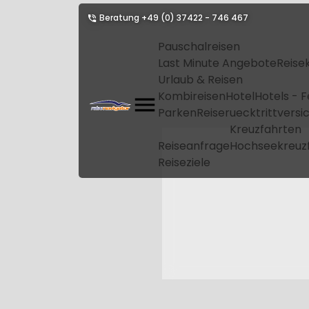
Beratung
+49 (0) 37422 - 746 467
Pauschalreisen
Last Minute Angebote
Reise
Urlaub & Reisen
Kombireisen
Hotel
Hotels - 
Parken
Reiseruecktrittvers
Kreuzfahrten
Reiseanfrage
Hochseekreuz
Reiseziele