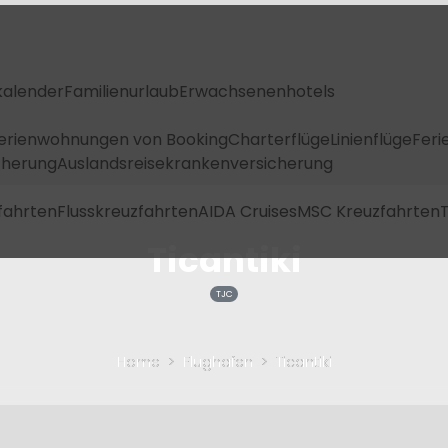
kalender
Familienurlaub
Erwachsenenhotels
Ferienwohnungen von Booking
Charterflüge
Linienflüge
Feri
icherung
Auslandsreisekrankenversicherung
fahrten
Flusskreuzfahrten
AIDA Cruises
MSC Kreuzfahrten
T
Ticantiki
TJC
Home
Flughafen
Ticantiki