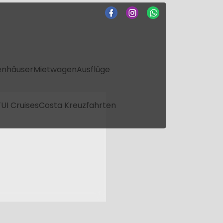
enhäuser
Mietwagen
Ausflüge
UI Cruises
Costa Kreuzfahrten