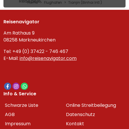
Reiseziele
Home
Flughafen
Tianjin (Binhai Intl.)
Reisenavigator
Am Rathaus 9
08258 Markneukirchen
Tel: +49 (0) 37422 - 746 467
E-Mail:
info@reisenavigator.com
Info & Service
Schwarze Liste
Online Streitbeilegung
AGB
Datenschutz
Impressum
Kontakt