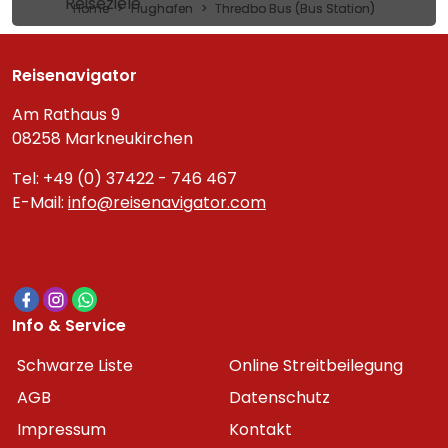
Reiseziele
Home
Flughafen
Thredbo Bus (Bus Station)
Reisenavigator
Am Rathaus 9
08258 Markneukirchen
Tel: +49 (0) 37422 - 746 467
E-Mail:
info@reisenavigator.com
Info & Service
Schwarze Liste
Online Streitbeilegung
AGB
Datenschutz
Impressum
Kontakt