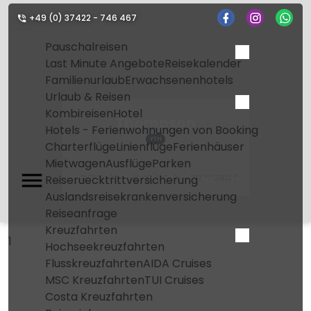
+49 (0) 37422 - 746 467
Pauschalreisen
Last Minute Angebote
Reisekalender
Familienurlaub
Erwachsenenhotels
Urlaub & Reisen
Kombireisen
Hotel
Thompson
Hotels - Ferienwohnungen von Booking
YTH
Charterflüge
Linienflüge
Ferienhäuser
Mietwagen
Ausflüge
Parken
Home
Flughafen
Thompson
Reiseruecktrittversicherung
Auslandsreisekrankenversicherung
Reiseanfrage
Kreuzfahrten
1
Hochseekreuzfahrten
Flusskreuzfahrten
AIDA Cruises
MSC Kreuzfahrten
TUI Cruises
Costa Kreuzfahrten