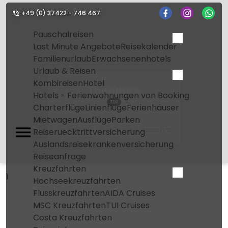
+49 (0) 37422 - 746 467
Pauschalreisen
Last Minute Angebote
Reisekalender
Familienurlaub
Erwachsenenhotels
Urlaub & Reisen
Kombireisen
Hotel
Theodore
Hotels - Ferienwohnungen von Booking
TDR
Charterflüge
Linienflüge
Ferienhäuser
Mietwagen
Ausflüge
Parken
Home
Flughafen
Theodore
Reiseruecktrittversicherung
Auslandsreisekrankenversicherung
Reiseanfrage
Kreuzfahrten
1
Hochseekreuzfahrten
Flusskreuzfahrten
AIDA Cruises
MSC Kreuzfahrten
TUI Cruises
Costa Kreuzfahrten