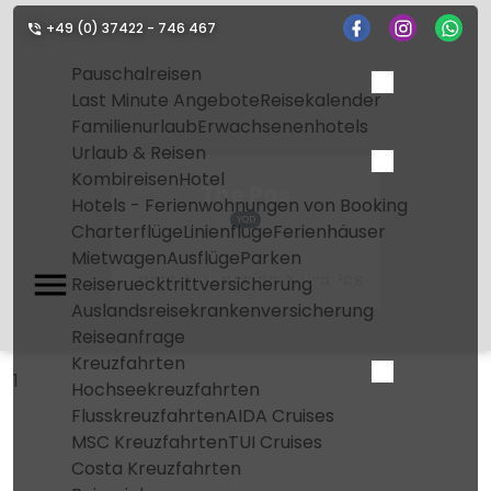
+49 (0) 37422 - 746 467
Pauschalreisen
Last Minute Angebote
Reisekalender
Familienurlaub
Erwachsenenhotels
Urlaub & Reisen
Kombireisen
Hotel
The Pas
Hotels - Ferienwohnungen von Booking
YQD
Charterflüge
Linienflüge
Ferienhäuser
Mietwagen
Ausflüge
Parken
Home
Flughafen
The Pas
Reiseruecktrittversicherung
Auslandsreisekrankenversicherung
Reiseanfrage
Kreuzfahrten
1
Hochseekreuzfahrten
Flusskreuzfahrten
AIDA Cruises
MSC Kreuzfahrten
TUI Cruises
Costa Kreuzfahrten