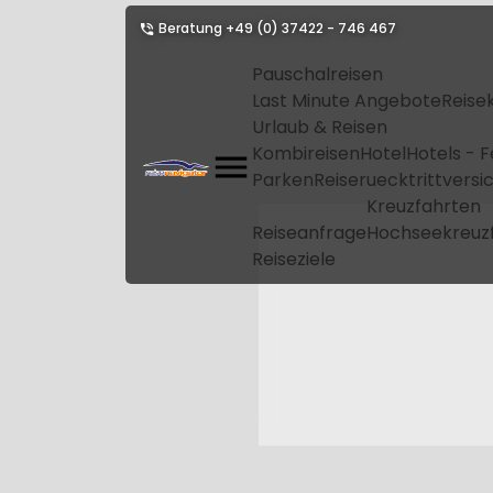
Beratung
+49 (0) 37422 - 746 467
Pauschalreisen
Last Minute Angebote
Reise
Urlaub & Reisen
Kombireisen
Hotel
Hotels - 
Parken
Reiseruecktrittvers
Kreuzfahrten
Reiseanfrage
Hochseekreuz
Reiseziele