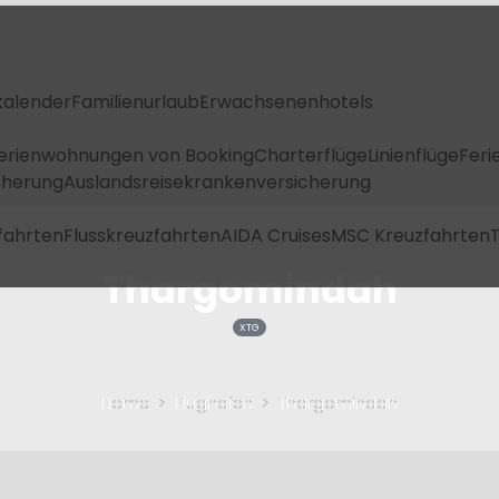
kalender
Familienurlaub
Erwachsenenhotels
Ferienwohnungen von Booking
Charterflüge
Linienflüge
Feri
icherung
Auslandsreisekrankenversicherung
fahrten
Flusskreuzfahrten
AIDA Cruises
MSC Kreuzfahrten
T
Thargomindah
XTG
Home
Flughafen
Thargomindah