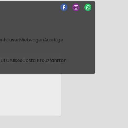
enhäuser
Mietwagen
Ausflüge
UI Cruises
Costa Kreuzfahrten