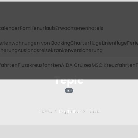
kalender
Familienurlaub
Erwachsenenhotels
Ferienwohnungen von Booking
Charterflüge
Linienflüge
Feri
icherung
Auslandsreisekrankenversicherung
fahrten
Flusskreuzfahrten
AIDA Cruises
MSC Kreuzfahrten
T
Tepic
TNY
Home
Flughafen
Tepic