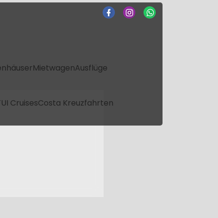
enhäuser
Mietwagen
Ausflüge
UI Cruises
Costa Kreuzfahrten