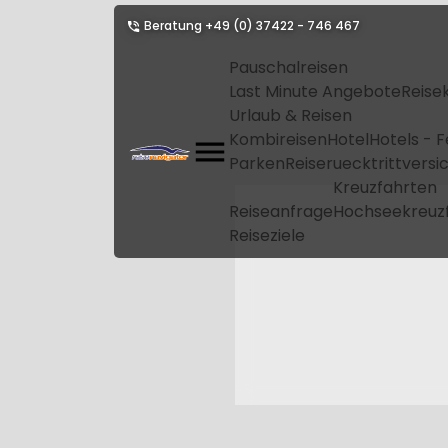
Beratung
+49 (0) 37422 - 746 467
Pauschalreisen
Last Minute Angebote
Reise
Urlaub & Reisen
Kombireisen
Hotel
Hotels - 
Parken
Reiseruecktrittvers
Kreuzfahrten
Reiseanfrage
Hochseekreuz
Reiseziele