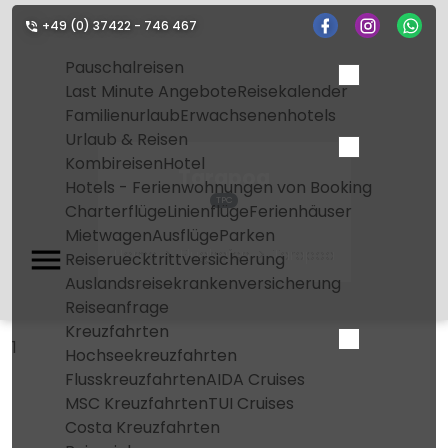
+49 (0) 37422 - 746 467
Pauschalreisen
Last Minute Angebote
Reisekalender
Familienurlaub
Erwachsenenhotels
Urlaub & Reisen
Kombireisen
Hotel
Tarapoa
Hotels - Ferienwohnungen von Booking
TPC
Charterflüge
Linienflüge
Ferienhäuser
Mietwagen
Ausflüge
Parken
Home
Flughafen
Tarapoa
Reiseruecktrittversicherung
Auslandsreisekrankenversicherung
Reiseanfrage
Kreuzfahrten
1
Hochseekreuzfahrten
Flusskreuzfahrten
AIDA Cruises
MSC Kreuzfahrten
TUI Cruises
Costa Kreuzfahrten