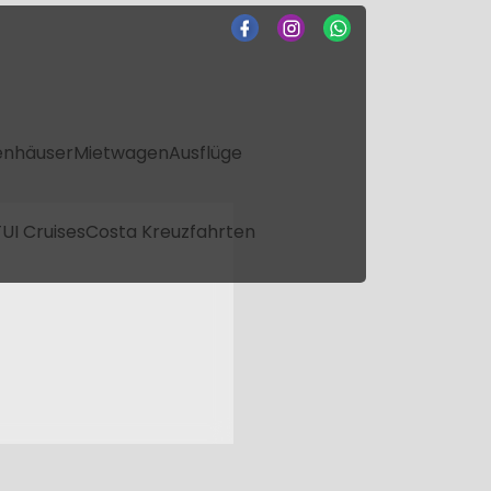
enhäuser
Mietwagen
Ausflüge
UI Cruises
Costa Kreuzfahrten