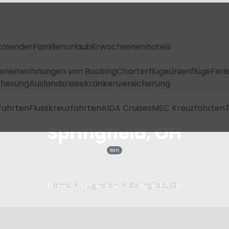
kalender
Familienurlaub
Erwachsenenhotels
Ferienwohnungen von Booking
Charterflüge
Linienflüge
Feri
icherung
Auslandsreisekrankenversicherung
fahrten
Flusskreuzfahrten
AIDA Cruises
MSC Kreuzfahrten
T
Springfield, OH
SGH
Home
Flughafen
Springfield, OH