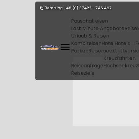
Beratung
+49 (0) 37422 - 746 467
Pauschalreisen
Last Minute Angebote
Reise
Urlaub & Reisen
Kombireisen
Hotel
Hotels - 
Parken
Reiseruecktrittvers
Kreuzfahrten
Reiseanfrage
Hochseekreuz
Reiseziele