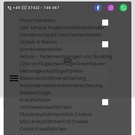
+49 (0) 37422 - 746 467
Pauschalreisen
Last Minute Angebote
Reisekalender
Familienurlaub
Erwachsenenhotels
Urlaub & Reisen
Kombireisen
Hotel
Shinyanga
Hotels - Ferienwohnungen von Booking
SHY
Charterflüge
Linienflüge
Ferienhäuser
Mietwagen
Ausflüge
Parken
Home
Flughafen
Shinyanga
Reiseruecktrittversicherung
Auslandsreisekrankenversicherung
Reiseanfrage
Kreuzfahrten
1
Hochseekreuzfahrten
Flusskreuzfahrten
AIDA Cruises
MSC Kreuzfahrten
TUI Cruises
Costa Kreuzfahrten