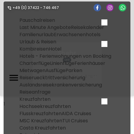
+49 (0) 37422 - 746 467
Pauschalreisen
Last Minute Angebote
Reisekalender
Familienurlaub
Erwachsenenhotels
Urlaub & Reisen
Kombireisen
Hotel
Shehr
Hotels - Ferienwohnungen von Booking
QER
Charterflüge
Linienflüge
Ferienhäuser
Mietwagen
Ausflüge
Parken
Home
Flughafen
Shehr
Reiseruecktrittversicherung
Auslandsreisekrankenversicherung
Reiseanfrage
Kreuzfahrten
1
Hochseekreuzfahrten
Flusskreuzfahrten
AIDA Cruises
MSC Kreuzfahrten
TUI Cruises
Costa Kreuzfahrten