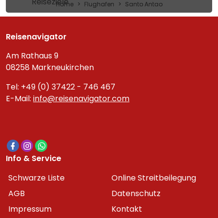
Reiseziele
Home
Flughafen
Santo Antao
Reisenavigator
Am Rathaus 9
08258 Markneukirchen
Tel: +49 (0) 37422 - 746 467
E-Mail:
info@reisenavigator.com
Info & Service
Schwarze Liste
Online Streitbeilegung
AGB
Datenschutz
Impressum
Kontakt