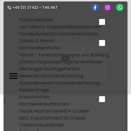
+49 (0) 37422 - 746 467
Pauschalreisen
Last Minute Angebote
Reisekalender
Familienurlaub
Erwachsenenhotels
Urlaub & Reisen
Kombireisen
Hotel
Santo Antao
Hotels - Ferienwohnungen von Booking
NTO
Charterflüge
Linienflüge
Ferienhäuser
Mietwagen
Ausflüge
Parken
Home
Flughafen
Santo Antao
Reiseruecktrittversicherung
Auslandsreisekrankenversicherung
Reiseanfrage
Kreuzfahrten
1
Hochseekreuzfahrten
Flusskreuzfahrten
AIDA Cruises
MSC Kreuzfahrten
TUI Cruises
Costa Kreuzfahrten