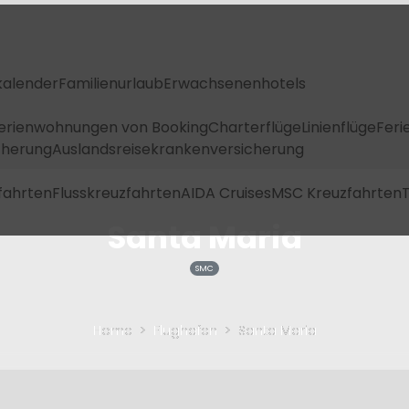
kalender
Familienurlaub
Erwachsenenhotels
Ferienwohnungen von Booking
Charterflüge
Linienflüge
Feri
icherung
Auslandsreisekrankenversicherung
fahrten
Flusskreuzfahrten
AIDA Cruises
MSC Kreuzfahrten
T
Santa Maria
SMC
Home
Flughafen
Santa Maria