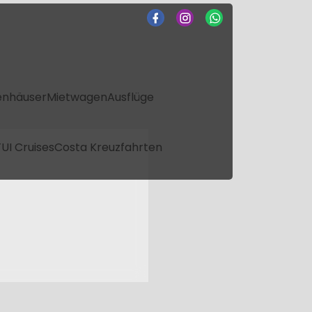
enhäuser
Mietwagen
Ausflüge
UI Cruises
Costa Kreuzfahrten