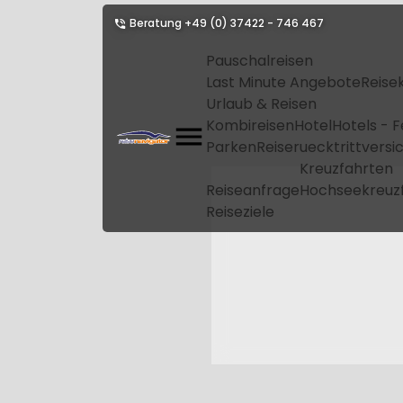
Beratung
+49 (0) 37422 - 746 467
Pauschalreisen
Last Minute Angebote
Reise
Urlaub & Reisen
Kombireisen
Hotel
Hotels - 
Parken
Reiseruecktrittvers
Kreuzfahrten
Reiseanfrage
Hochseekreuz
Reiseziele