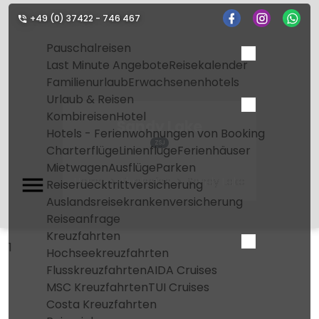
+49 (0) 37422 - 746 467
Pauschalreisen
Last Minute Angebote
Reisekalender
Familienurlaub
Erwachsenenhotels
Urlaub & Reisen
Kombireisen
Hotel
Sandy Lake
Hotels - Ferienwohnungen von Booking
ZSJ
Charterflüge
Linienflüge
Ferienhäuser
Mietwagen
Ausflüge
Parken
Home
Flughafen
Sandy Lake
Reiseruecktrittversicherung
Auslandsreisekrankenversicherung
Reiseanfrage
Kreuzfahrten
1
Hochseekreuzfahrten
Flusskreuzfahrten
AIDA Cruises
MSC Kreuzfahrten
TUI Cruises
Costa Kreuzfahrten