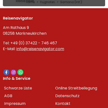
Reiseziele
Home
Flughafen
Samana (Intl.)
Reisenavigator
Am Rathaus 9
08258 Markneukirchen
Tel: +49 (0) 37422 - 746 467
E-Mail:
info@reisenavigator.com
Info & Service
Schwarze Liste
Online Streitbeilegung
AGB
Datenschutz
Impressum
Kontakt