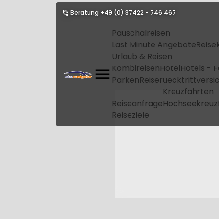
Beratung
+49 (0) 37422 - 746 467
Pauschalreisen
Last Minute Angebote
Reise
Urlaub & Reisen
Kombireisen
Hotel
Hotels - 
Parken
Reiseruecktrittvers
Kreuzfahrten
Reiseanfrage
Hochseekreuz
Reiseziele