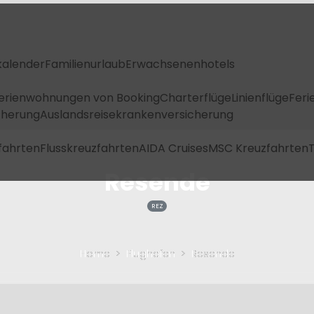
kalender
Familienurlaub
Erwachsenenhotels
Ferienwohnungen von Booking
Charterflüge
Linienflüge
Feri
icherung
Auslandsreisekrankenversicherung
fahrten
Flusskreuzfahrten
AIDA Cruises
MSC Kreuzfahrten
T
Resende
REZ
Home
Flughafen
Resende