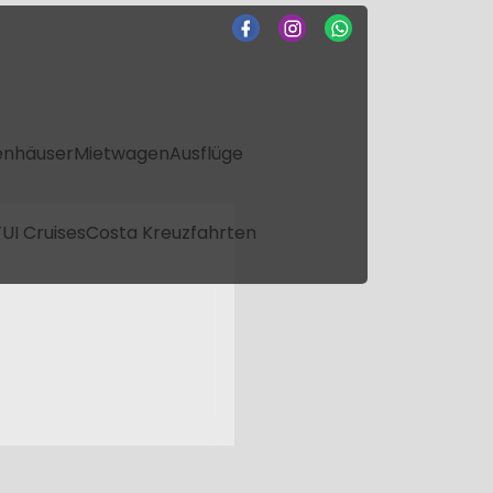
enhäuser
Mietwagen
Ausflüge
UI Cruises
Costa Kreuzfahrten