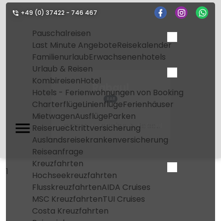
+49 (0) 37422 - 746 467
Pauschalreisen
Last Minute Angebote
Reisekalender
Familienurlaub
Erwachsenenhotels
Urlaub & Reisen
Kombireisen
Hotel
Rabaul
Hotels - Ferienwohnungen von Booking
RAB
Charterflüge
Linienflüge
Ferienhäuser
Mietwagen
Ausflüge
Parken
Home
Flughafen
Rabaul
Reiseruecktrittversicherung
Auslandsreisekrankenversicherung
Reiseanfrage
Kreuzfahrten
1
Hochseekreuzfahrten
Flusskreuzfahrten
AIDA Cruises
MSC Kreuzfahrten
TUI Cruises
Costa Kreuzfahrten