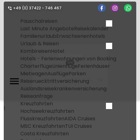
+49 (0) 37422 - 746 467
Pauschalreisen
Last Minute Angebote
Reisekalender
Familienurlaub
Erwachsenenhotels
Urlaub & Reisen
Kombireisen
Hotel
Quincy
Hotels - Ferienwohnungen von Booking
UIN
Charterflüge
Linienflüge
Ferienhäuser
Mietwagen
Ausflüge
Parken
Home
Flughafen
Quincy
Reiseruecktrittversicherung
Auslandsreisekrankenversicherung
Reiseanfrage
Kreuzfahrten
1
Hochseekreuzfahrten
Flusskreuzfahrten
AIDA Cruises
MSC Kreuzfahrten
TUI Cruises
Costa Kreuzfahrten