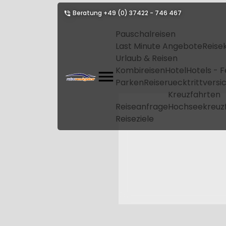
Beratung
+49 (0) 37422 - 746 467
Pauschalreisen
Last Minute Angebote
Reise
Urlaub & Reisen
Kombireisen
Hotel
Hotels - 
Parken
Reiseruecktrittvers
Kreuzfahrten
Reiseanfrage
Hochseekreuz
Reiseziele