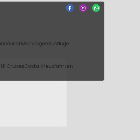
enhäuser
Mietwagen
Ausflüge
UI Cruises
Costa Kreuzfahrten