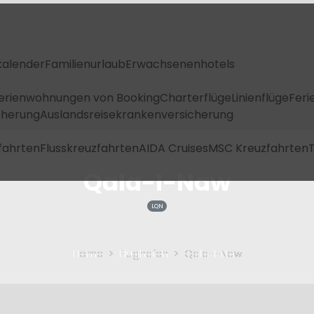
kalender
Familienurlaub
Erwachsenenhotels
Ferienwohnungen von Booking
Charterflüge
Linienflüge
Feri
icherung
Auslandsreisekrankenversicherung
fahrten
Flusskreuzfahrten
AIDA Cruises
MSC Kreuzfahrten
T
Qala-I-Naw
LQN
Home
Flughafen
Qala-I-Naw