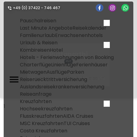
+49 (0) 37422 - 746 467
Pauschalreisen
Last Minute Angebote
Reisekalender
Familienurlaub
Erwachsenenhotels
Urlaub & Reisen
Kombireisen
Hotel
Puttaparthi
Hotels - Ferienwohnungen von Booking
PUT
Charterflüge
Linienflüge
Ferienhäuser
Mietwagen
Ausflüge
Parken
Home
Flughafen
Puttaparthi
Reiseruecktrittversicherung
Auslandsreisekrankenversicherung
Reiseanfrage
Kreuzfahrten
1
Hochseekreuzfahrten
Flusskreuzfahrten
AIDA Cruises
MSC Kreuzfahrten
TUI Cruises
Costa Kreuzfahrten