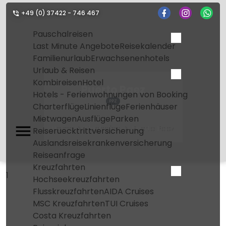
+49 (0) 37422 - 746 467
Pauschalreisen
Last Minute Angebote
Reisekalender
Familienurlaub
Erwachsenenhotels
Urlaub & Reisen
Kombireisen
Hotel
Puerto Paez
Hotels - Ferienwohnungen von Booking
PPZ
Charterflüge
Linienflüge
Ferienhäuser
Mietwagen
Ausflüge
Parken
Home
Flughafen
Puerto Paez
Reiseruecktrittversicherung
Auslandsreisekrankenversicherung
Reiseanfrage
Kreuzfahrten
1
Hochseekreuzfahrten
Flusskreuzfahrten
AIDA Cruises
MSC Kreuzfahrten
TUI Cruises
Costa Kreuzfahrten