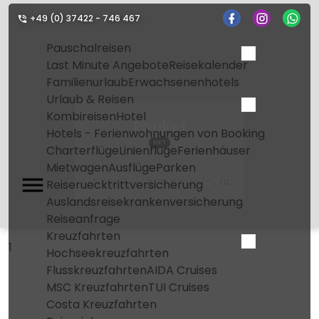
+49 (0) 37422 - 746 467
Pauschalreisen
Last Minute Angebote
Reisekalender
Familienurlaub
Erwachsenenhotels
Urlaub & Reisen
Kombireisen
Hotel
Phuket
Hotels - Ferienwohnungen von Booking
HKT
Charterflüge
Linienflüge
Ferienhäuser
Mietwagen
Ausflüge
Parken
Home
Flughafen
Phuket
Reiseruecktrittversicherung
Auslandsreisekrankenversicherung
Reiseanfrage
Kreuzfahrten
1
Hochseekreuzfahrten
Flusskreuzfahrten
AIDA Cruises
MSC Kreuzfahrten
TUI Cruises
Costa Kreuzfahrten