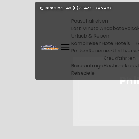
Beratung
+49 (0) 37422 - 746 467
Pauschalreisen
Last Minute Angebote
Reise
Urlaub & Reisen
Kombireisen
Hotel
Hotels - 
Parken
Reiseruecktrittvers
Kreuzfahrten
Reiseanfrage
Hochseekreuz
Reiseziele
Phi