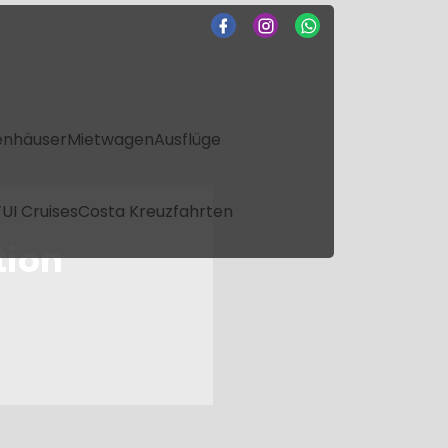
enhäuser
Mietwagen
Ausflüge
UI Cruises
Costa Kreuzfahrten
tion