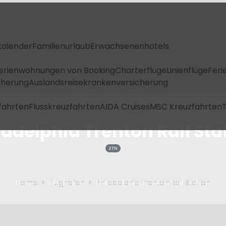
kalender
Familienurlaub
Erwachsenenhotels
Ferienwohnungen von Booking
Charterflüge
Linienflüge
Feri
icherung
Auslandsreisekrankenversicherung
fahrten
Flusskreuzfahrten
AIDA Cruises
MSC Kreuzfahrten
T
ladelphia Trenton Rail Sta
ZTN
Home
Flughafen
Philadelphia Trenton Rail Station