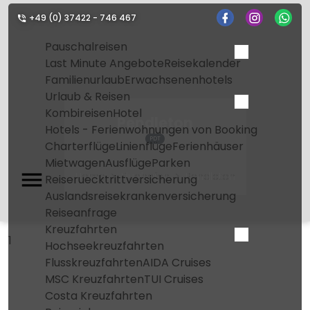
+49 (0) 37422 - 746 467
Pauschalreisen
Last Minute Angebote
Reisekalender
Familienurlaub
Erwachsenenhotels
Urlaub & Reisen
Kombireisen
Hotel
Pendleton
Hotels - Ferienwohnungen von Booking
PDT
Charterflüge
Linienflüge
Ferienhäuser
Mietwagen
Ausflüge
Parken
Home
Flughafen
Pendleton
Reiseruecktrittversicherung
Auslandsreisekrankenversicherung
Reiseanfrage
Kreuzfahrten
1
Hochseekreuzfahrten
Flusskreuzfahrten
AIDA Cruises
MSC Kreuzfahrten
TUI Cruises
Costa Kreuzfahrten