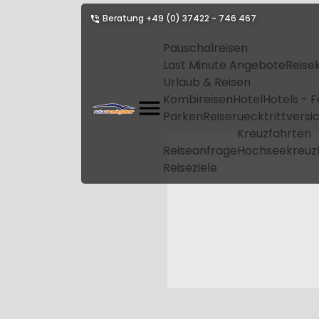
Beratung
+49 (0) 37422 - 746 467
Pauschalreisen
Last Minute Angebote
Reise
Urlaub & Reisen
Kombireisen
Hotel
Hotels - 
Parken
Reiseruecktrittvers
Kreuzfahrten
Reiseanfrage
Hochseekreuz
Reiseziele