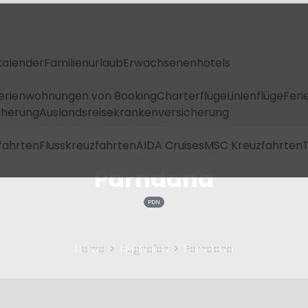
kalender
Familienurlaub
Erwachsenenhotels
Ferienwohnungen von Booking
Charterflüge
Linienflüge
Feri
icherung
Auslandsreisekrankenversicherung
fahrten
Flusskreuzfahrten
AIDA Cruises
MSC Kreuzfahrten
T
Parndana
PDN
Home
Flughafen
Parndana