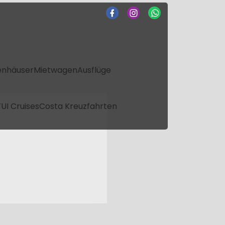
enhäuser
Mietwagen
Ausflüge
UI Cruises
Costa Kreuzfahrten