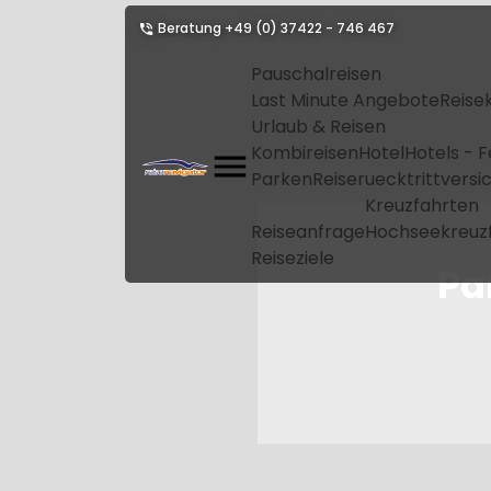
Beratung
+49 (0) 37422 - 746 467
Pauschalreisen
Last Minute Angebote
Reise
Urlaub & Reisen
Kombireisen
Hotel
Hotels - 
Parken
Reiseruecktrittvers
Kreuzfahrten
Reiseanfrage
Hochseekreuz
Reiseziele
Pa