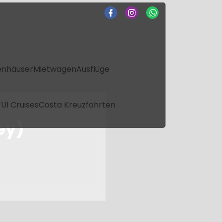
enhäuser
Mietwagen
Ausflüge
UI Cruises
Costa Kreuzfahrten
ey)