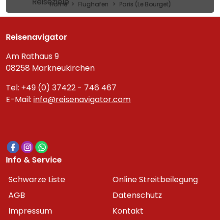
Reiseziele
Home
Flughafen
Paris (Le Bourget)
Reisenavigator
Am Rathaus 9
08258 Markneukirchen
Tel: +49 (0) 37422 - 746 467
E-Mail:
info@reisenavigator.com
Info & Service
Schwarze Liste
Online Streitbeilegung
AGB
Datenschutz
Impressum
Kontakt