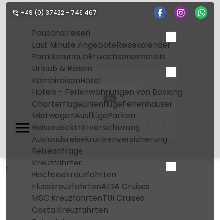
+49 (0) 37422 - 746 467
Pauschalreisen
Last Minute Angebote
Reisekalender
Familienurlaub
Erwachsenenhotels
Urlaub & Reisen
Kombireisen
Hotel
Parachinar
Hotels - Ferienwohnungen von Booking
PAJ
Charterflüge
Linienflüge
Ferienhäuser
Mietwagen
Ausflüge
Parken
Home
Flughafen
Parachinar
Reiseruecktrittversicherung
Auslandsreisekrankenversicherung
Reiseanfrage
Kreuzfahrten
1
Hochseekreuzfahrten
Flusskreuzfahrten
AIDA Cruises
MSC Kreuzfahrten
TUI Cruises
Costa Kreuzfahrten