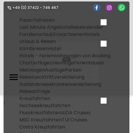
+49 (0) 37422 - 746 467
Pauschalreisen
Last Minute Angebote
Reisekalender
Familienurlaub
Erwachsenenhotels
Urlaub & Reisen
Kombireisen
Hotel
Otu
Hotels - Ferienwohnungen von Booking
OTU
Charterflüge
Linienflüge
Ferienhäuser
Mietwagen
Ausflüge
Parken
Home
Flughafen
Otu
Reiseruecktrittversicherung
Auslandsreisekrankenversicherung
Reiseanfrage
Kreuzfahrten
1
Hochseekreuzfahrten
Flusskreuzfahrten
AIDA Cruises
MSC Kreuzfahrten
TUI Cruises
Costa Kreuzfahrten