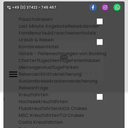
+49 (0) 37422 - 746 467
Pauschalreisen
Last Minute Angebote
Reisekalender
Familienurlaub
Erwachsenenhotels
Urlaub & Reisen
Kombireisen
Hotel
Nowosibirsk
Hotels - Ferienwohnungen von Booking
OVB
Charterflüge
Linienflüge
Ferienhäuser
Mietwagen
Ausflüge
Parken
Home
Flughafen
Nowosibirsk
Reiseruecktrittversicherung
Auslandsreisekrankenversicherung
Reiseanfrage
Kreuzfahrten
1
Hochseekreuzfahrten
Flusskreuzfahrten
AIDA Cruises
MSC Kreuzfahrten
TUI Cruises
Costa Kreuzfahrten