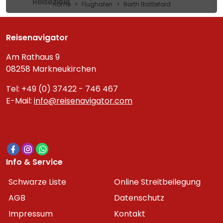
Reiseziele
Home
Flughafen
North Battleford
Reisenavigator
Am Rathaus 9
08258 Markneukirchen
Tel: +49 (0) 37422 - 746 467
E-Mail:
info@reisenavigator.com
Info & Service
Schwarze Liste
Online Streitbeilegung
AGB
Datenschutz
Impressum
Kontakt