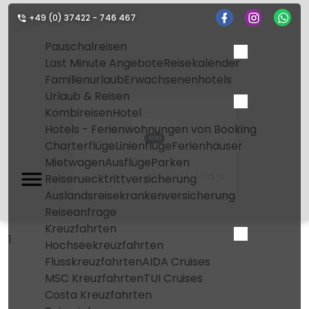
+49 (0) 37422 - 746 467
Pauschalreisen
Last Minute Angebote
Reisekalender
Familienurlaub
Erwachsenenhotels
Urlaub & Reisen
Kombireisen
Hotel
Naoro
Hotels - Ferienwohnungen von Booking
NOO
Charterflüge
Linienflüge
Ferienhäuser
Mietwagen
Ausflüge
Parken
Home
Flughafen
Naoro
Reiseruecktrittversicherung
Auslandsreisekrankenversicherung
Reiseanfrage
Kreuzfahrten
1
Hochseekreuzfahrten
Flusskreuzfahrten
AIDA Cruises
MSC Kreuzfahrten
TUI Cruises
Costa Kreuzfahrten