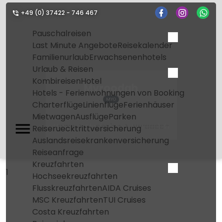
+49 (0) 37422 - 746 467
Pauschalreisen
Last Minute Angebote
Reisekalender
Familienurlaub
Erwachsenenhotels
Urlaub & Reisen
Kombireisen
Hotel
Myroodah
Hotels - Ferienwohnungen von Booking
MYO
Charterflüge
Linienflüge
Ferienhäuser
Mietwagen
Ausflüge
Parken
Home
Flughafen
Myroodah
Reiseruecktrittversicherung
Auslandsreisekrankenversicherung
Reiseanfrage
Kreuzfahrten
1
Hochseekreuzfahrten
Flusskreuzfahrten
AIDA Cruises
MSC Kreuzfahrten
TUI Cruises
Costa Kreuzfahrten