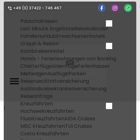
+49 (0) 37422 - 746 467
Pauschalreisen
Last Minute Angebote
Reisekalender
Familienurlaub
Erwachsenenhotels
Urlaub & Reisen
Kombireisen
Hotel
Munbil
Hotels - Ferienwohnungen von Booking
LNF
Charterflüge
Linienflüge
Ferienhäuser
Mietwagen
Ausflüge
Parken
Home
Flughafen
Munbil
Reiseruecktrittversicherung
Auslandsreisekrankenversicherung
Reiseanfrage
Kreuzfahrten
1
Hochseekreuzfahrten
Flusskreuzfahrten
AIDA Cruises
MSC Kreuzfahrten
TUI Cruises
Costa Kreuzfahrten