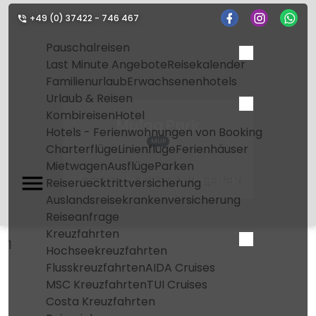
+49 (0) 37422 - 746 467
Pauschalreisen
Last Minute Angebote
Reisekalender
Familienurlaub
Erwachsenenhotels
Urlaub & Reisen
Kombireisen
Hotel
Mulga Park
Hotels - Ferienwohnungen von Booking
MUP
Charterflüge
Linienflüge
Ferienhäuser
Mietwagen
Ausflüge
Parken
Home
Flughafen
Mulga Park
Reiseruecktrittversicherung
Auslandsreisekrankenversicherung
Reiseanfrage
Kreuzfahrten
1
Hochseekreuzfahrten
Flusskreuzfahrten
AIDA Cruises
MSC Kreuzfahrten
TUI Cruises
Costa Kreuzfahrten