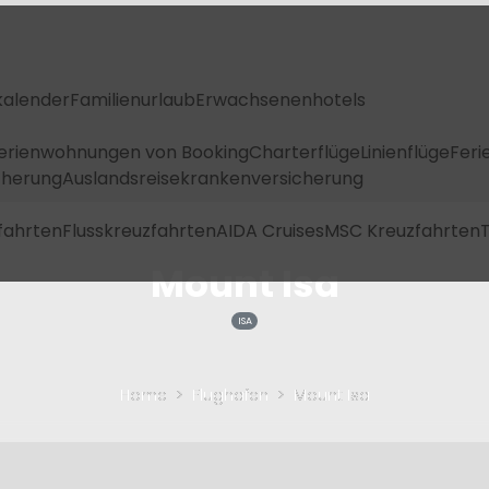
kalender
Familienurlaub
Erwachsenenhotels
Ferienwohnungen von Booking
Charterflüge
Linienflüge
Feri
icherung
Auslandsreisekrankenversicherung
fahrten
Flusskreuzfahrten
AIDA Cruises
MSC Kreuzfahrten
T
Mount Isa
ISA
Home
Flughafen
Mount Isa