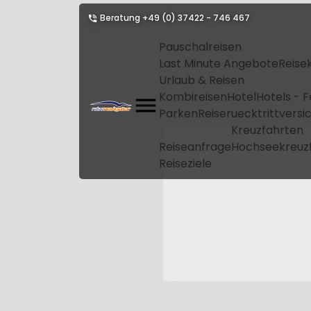
Beratung
+49 (0) 37422 - 746 467
Pauschalreisen
Last Minute Angebote
Reise
Urlaub & Reisen
Kombireisen
Hotel
Hotels - 
Parken
Reiseruecktrittvers
Kreuzfahrten
Reiseanfrage
Hochseekreuz
Reiseziele