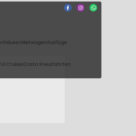
enhäuser
Mietwagen
Ausflüge
UI Cruises
Costa Kreuzfahrten