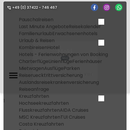
+49 (0) 37422 - 746 467
Pauschalreisen
Last Minute Angebote
Reisekalender
Familienurlaub
Erwachsenenhotels
Urlaub & Reisen
Kombireisen
Hotel
Moki
Hotels - Ferienwohnungen von Booking
MJJ
Charterflüge
Linienflüge
Ferienhäuser
Mietwagen
Ausflüge
Parken
Home
Flughafen
Moki
Reiseruecktrittversicherung
Auslandsreisekrankenversicherung
Reiseanfrage
Kreuzfahrten
1
Hochseekreuzfahrten
Flusskreuzfahrten
AIDA Cruises
MSC Kreuzfahrten
TUI Cruises
Costa Kreuzfahrten