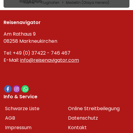
Reiseziele
Home
Flughafen
Medellin (Olaya Herrera)
Reisenavigator
Am Rathaus 9
08258 Markneukirchen
Tel: +49 (0) 37422 - 746 467
E-Mail:
info@reisenavigator.com
Info & Service
Schwarze Liste
Online Streitbeilegung
AGB
Datenschutz
Impressum
Kontakt