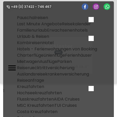
+49 (0) 37422 - 746 467
Pauschalreisen
Last Minute Angebote
Reisekalender
Familienurlaub
Erwachsenenhotels
Urlaub & Reisen
Kombireisen
Hotel
McAlester
Hotels - Ferienwohnungen von Booking
MLC
Charterflüge
Linienflüge
Ferienhäuser
Mietwagen
Ausflüge
Parken
Home
Flughafen
McAlester
Reiseruecktrittversicherung
Auslandsreisekrankenversicherung
Reiseanfrage
Kreuzfahrten
1
Hochseekreuzfahrten
Flusskreuzfahrten
AIDA Cruises
MSC Kreuzfahrten
TUI Cruises
Costa Kreuzfahrten