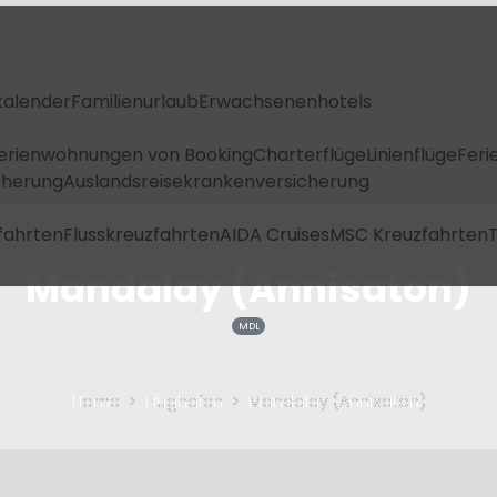
kalender
Familienurlaub
Erwachsenenhotels
Ferienwohnungen von Booking
Charterflüge
Linienflüge
Feri
icherung
Auslandsreisekrankenversicherung
fahrten
Flusskreuzfahrten
AIDA Cruises
MSC Kreuzfahrten
T
Mandalay (Annisaton)
MDL
Home
Flughafen
Mandalay (Annisaton)