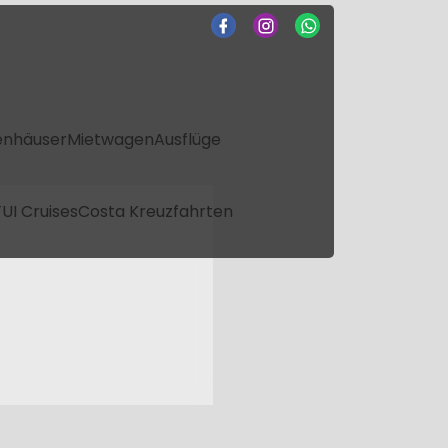
enhäuser
Mietwagen
Ausflüge
UI Cruises
Costa Kreuzfahrten