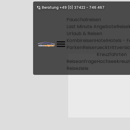
Beratung
+49 (0) 37422 - 746 467
Pauschalreisen
Last Minute Angebote
Reise
Urlaub & Reisen
Kombireisen
Hotel
Hotels - 
Parken
Reiseruecktrittvers
Kreuzfahrten
Reiseanfrage
Hochseekreuz
Reiseziele