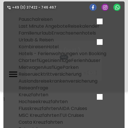
+49 (0) 37422 - 746 467
Pauschalreisen
Last Minute Angebote
Reisekalender
Familienurlaub
Erwachsenenhotels
Urlaub & Reisen
Kombireisen
Hotel
Male (Intl.)
Hotels - Ferienwohnungen von Booking
MLE
Charterflüge
Linienflüge
Ferienhäuser
Mietwagen
Ausflüge
Parken
Home
Flughafen
Male (Intl.)
Reiseruecktrittversicherung
Auslandsreisekrankenversicherung
Reiseanfrage
Kreuzfahrten
1
Hochseekreuzfahrten
Flusskreuzfahrten
AIDA Cruises
MSC Kreuzfahrten
TUI Cruises
Costa Kreuzfahrten