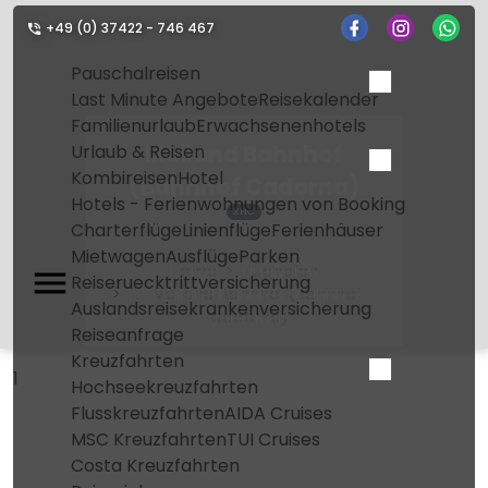
+49 (0) 37422 - 746 467
Pauschalreisen
Last Minute Angebote
Reisekalender
Familienurlaub
Erwachsenenhotels
Mailand Bahnhof
Urlaub & Reisen
Kombireisen
Hotel
(Bahnhof Cadorna)
Hotels - Ferienwohnungen von Booking
XNC
Charterflüge
Linienflüge
Ferienhäuser
Mietwagen
Ausflüge
Parken
Home
Flughafen
Reiseruecktrittversicherung
Mailand Bahnhof (Bahnhof
Auslandsreisekrankenversicherung
Cadorna)
Reiseanfrage
Kreuzfahrten
1
Hochseekreuzfahrten
Flusskreuzfahrten
AIDA Cruises
MSC Kreuzfahrten
TUI Cruises
Costa Kreuzfahrten