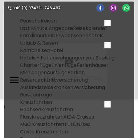
+49 (0) 37422 - 746 467
Pauschalreisen
Last Minute Angebote
Reisekalender
Familienurlaub
Erwachsenenhotels
Urlaub & Reisen
Kombireisen
Hotel
Lencois
Hotels - Ferienwohnungen von Booking
LEC
Charterflüge
Linienflüge
Ferienhäuser
Mietwagen
Ausflüge
Parken
Home
Flughafen
Lencois
Reiseruecktrittversicherung
Auslandsreisekrankenversicherung
Reiseanfrage
Kreuzfahrten
1
Hochseekreuzfahrten
Flusskreuzfahrten
AIDA Cruises
MSC Kreuzfahrten
TUI Cruises
Costa Kreuzfahrten