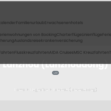
kalender
Familienurlaub
Erwachsenenhotels
Ferienwohnungen von Booking
Charterflüge
Linienflüge
Feri
icherung
Auslandsreisekrankenversicherung
fahrten
Flusskreuzfahrten
AIDA Cruises
MSC Kreuzfahrten
T
Lanzhou (Lanzhoudong)
LZD
Home
Flughafen
Lanzhou (Lanzhoudong)