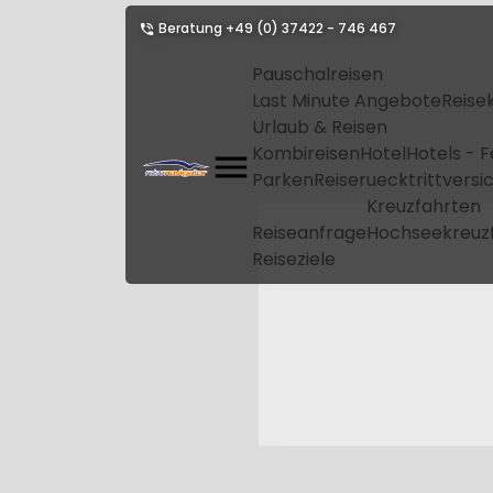
Beratung
+49 (0) 37422 - 746 467
Pauschalreisen
Last Minute Angebote
Reise
Urlaub & Reisen
Kombireisen
Hotel
Hotels - 
Parken
Reiseruecktrittvers
Kreuzfahrten
Reiseanfrage
Hochseekreuz
Reiseziele