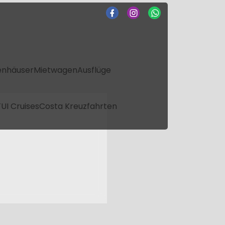
enhäuser
Mietwagen
Ausflüge
UI Cruises
Costa Kreuzfahrten