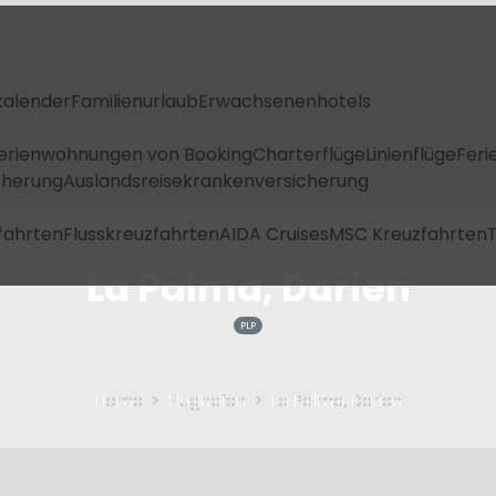
kalender
Familienurlaub
Erwachsenenhotels
Ferienwohnungen von Booking
Charterflüge
Linienflüge
Feri
icherung
Auslandsreisekrankenversicherung
fahrten
Flusskreuzfahrten
AIDA Cruises
MSC Kreuzfahrten
T
La Palma, Darien
PLP
Home
Flughafen
La Palma, Darien