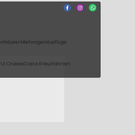
enhäuser
Mietwagen
Ausflüge
UI Cruises
Costa Kreuzfahrten