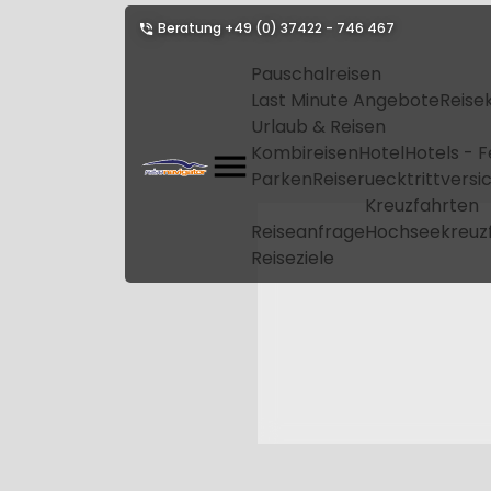
Beratung
+49 (0) 37422 - 746 467
Pauschalreisen
Last Minute Angebote
Reise
Urlaub & Reisen
Kombireisen
Hotel
Hotels - 
Parken
Reiseruecktrittvers
Kreuzfahrten
Reiseanfrage
Hochseekreuz
Reiseziele