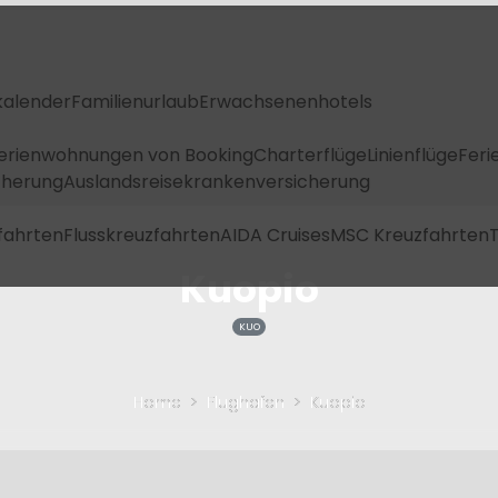
kalender
Familienurlaub
Erwachsenenhotels
Ferienwohnungen von Booking
Charterflüge
Linienflüge
Feri
icherung
Auslandsreisekrankenversicherung
fahrten
Flusskreuzfahrten
AIDA Cruises
MSC Kreuzfahrten
T
Kuopio
KUO
Home
Flughafen
Kuopio