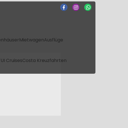
enhäuser
Mietwagen
Ausflüge
UI Cruises
Costa Kreuzfahrten