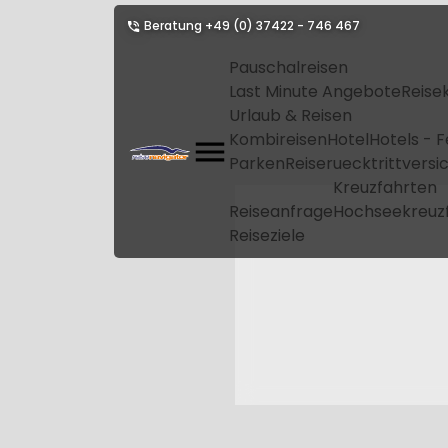
Beratung
+49 (0) 37422 - 746 467
Pauschalreisen
Last Minute Angebote
Reise
Urlaub & Reisen
Kombireisen
Hotel
Hotels - 
Parken
Reiseruecktrittvers
Kreuzfahrten
Reiseanfrage
Hochseekreuz
Reiseziele