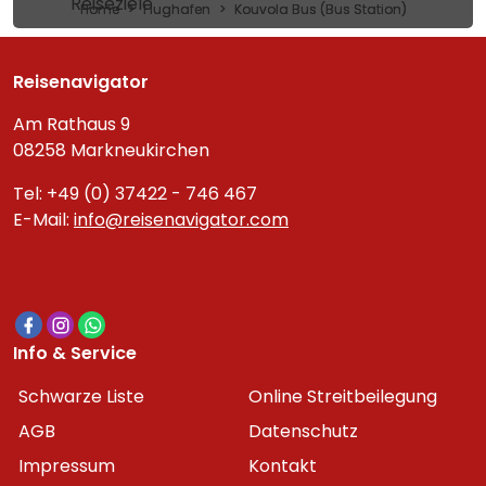
Reiseziele
Home
Flughafen
Kouvola Bus (Bus Station)
Reisenavigator
Am Rathaus 9
08258 Markneukirchen
Tel: +49 (0) 37422 - 746 467
E-Mail:
info@reisenavigator.com
Info & Service
Schwarze Liste
Online Streitbeilegung
AGB
Datenschutz
Impressum
Kontakt