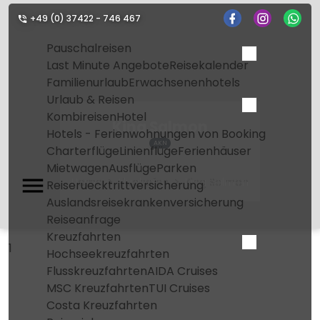
+49 (0) 37422 - 746 467
Pauschalreisen
Last Minute Angebote
Reisekalender
Familienurlaub
Erwachsenenhotels
Urlaub & Reisen
Kombireisen
Hotel
King Salmon
Hotels - Ferienwohnungen von Booking
AKN
Charterflüge
Linienflüge
Ferienhäuser
Mietwagen
Ausflüge
Parken
Home
Flughafen
King Salmon
Reiseruecktrittversicherung
Auslandsreisekrankenversicherung
Reiseanfrage
Kreuzfahrten
1
Hochseekreuzfahrten
Flusskreuzfahrten
AIDA Cruises
MSC Kreuzfahrten
TUI Cruises
Costa Kreuzfahrten