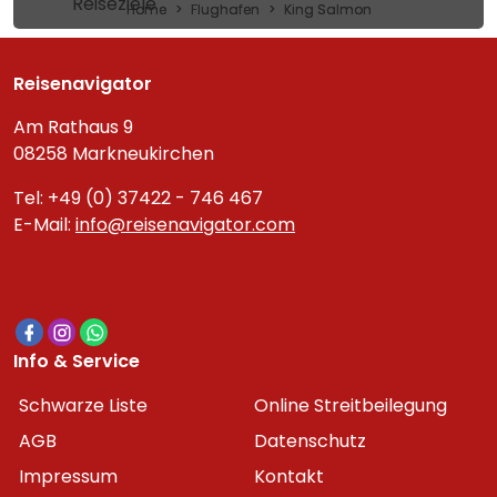
Reiseziele
Home
Flughafen
King Salmon
Reisenavigator
Am Rathaus 9
08258 Markneukirchen
Tel: +49 (0) 37422 - 746 467
E-Mail:
info@reisenavigator.com
Info & Service
Schwarze Liste
Online Streitbeilegung
AGB
Datenschutz
Impressum
Kontakt